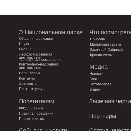
О Национальном парке
Что посмотрет
Общая информация
Природа
Наука
Малиновая засека
Охрана
Засечный-Озёрный
Лесохозяйственная
Красивомечье
деятельность
Туризм и экопросвещение
Контрольно-надзорная
Медиа
деятельность
Волонтёрам
Новости
Контакты
Блог
Документы
Фотогалерея
Платные услуги
Видео
Посетителям
Засечная черт
Как добраться
Правила посещения
Партнеры
Перед визитом
События и услуги
Сотрудничеств