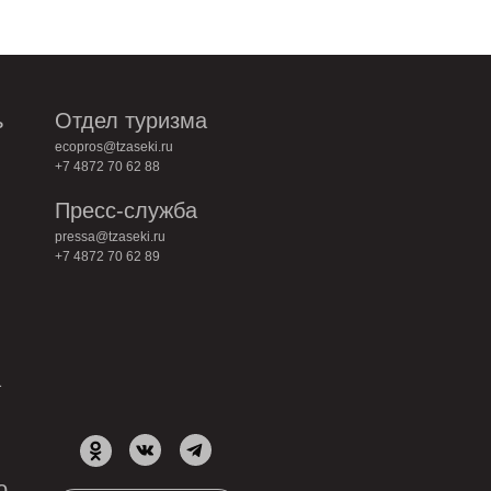
ь
Отдел туризма
ecopros@tzaseki.ru
+7 4872 70 62 88
Пресс-служба
pressa@tzaseki.ru
+7 4872 70 62 89
а
о