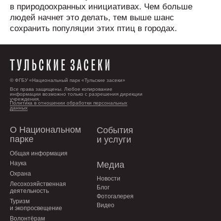
в природоохранных инициативах. Чем больше
людей начнет это делать, тем выше шанс
сохранить популяции этих птиц в городах.
© ФГБУ «Национальный парк «Тульские засеки»
Все права защищены. Любое копирование
информации возможно только с разрешения дирекции
учреждения.
Политика в отношении обработки персональных
данных
О Национальном
События
парке
и услуги
Общая информация
Наука
Медиа
Охрана
Новости
Лесохозяйственная
Блог
деятельность
Фотогалерея
Туризм
Видео
и экопросвещение
Волонтёрам