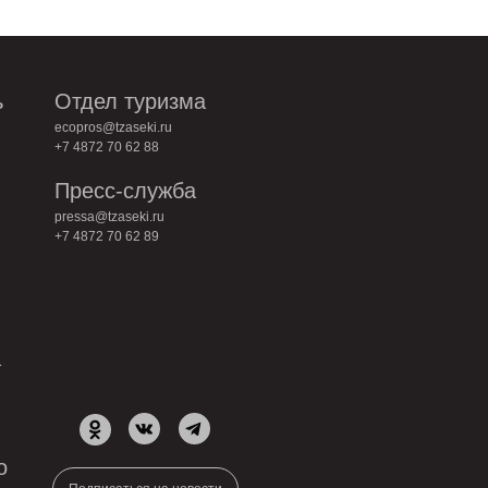
ь
Отдел туризма
ecopros@tzaseki.ru
+7 4872 70 62 88
Пресс-служба
pressa@tzaseki.ru
+7 4872 70 62 89
а
о