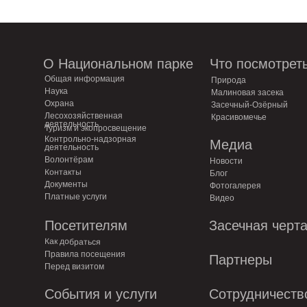
О Национальном парке
Что посмотрет
Общая информация
Природа
Наука
Малиновая засека
Охрана
Засечный-Озёрный
Лесохозяйственная
Красивомечье
деятельность
Туризм и экопросвещение
Контрольно-надзорная
Медиа
деятельность
Волонтёрам
Новости
Контакты
Блог
Документы
Фотогалерея
Платные услуги
Видео
Посетителям
Засечная черт
Как добраться
Правила посещения
Партнеры
Перед визитом
События и услуги
Сотрудничеств