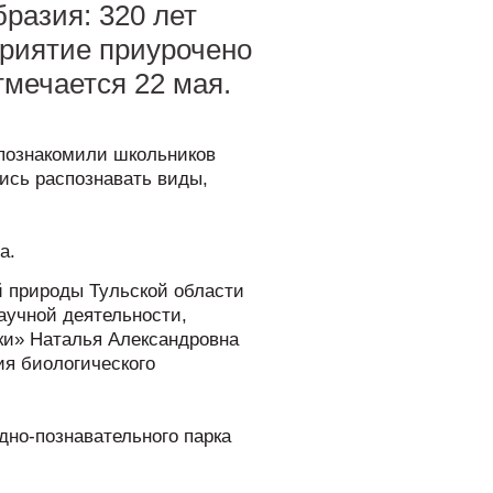
разия: 320 лет
приятие приурочено
тмечается 22 мая.
познакомили школьников
лись распознавать виды,
а.
й природы Тульской области
аучной деятельности,
ки» Наталья Александровна
ия биологического
дно-познавательного парка