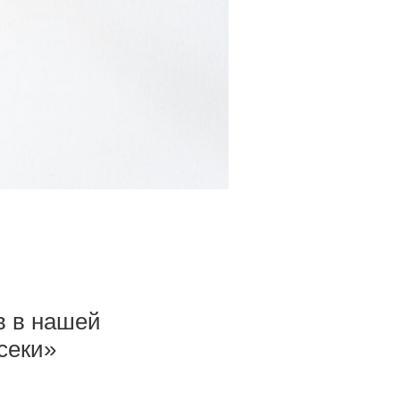
в в нашей
секи»