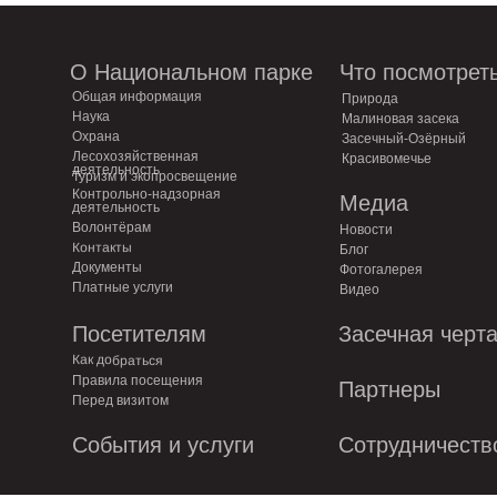
О Национальном парке
Что посмотрет
Общая информация
Природа
Наука
Малиновая засека
Охрана
Засечный-Озёрный
Лесохозяйственная
Красивомечье
деятельность
Туризм и экопросвещение
Контрольно-надзорная
Медиа
деятельность
Волонтёрам
Новости
Контакты
Блог
Документы
Фотогалерея
Платные услуги
Видео
Посетителям
Засечная черт
Как добраться
Правила посещения
Партнеры
Перед визитом
События и услуги
Сотрудничеств