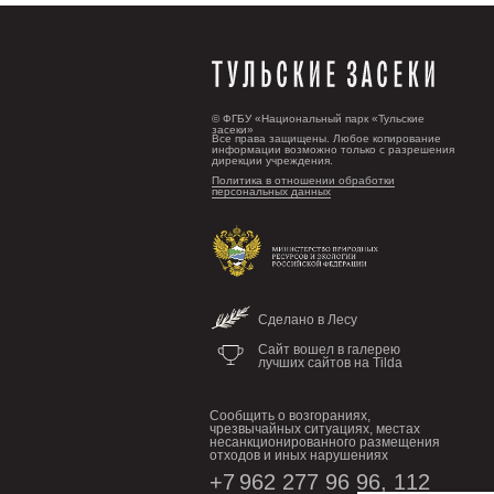
© ФГБУ «Национальный парк «Тульские
засеки»
Все права защищены. Любое копирование
информации возможно только с разрешения
дирекции учреждения.
Политика в отношении обработки
персональных данных
Сделано в Лесу
Сайт вошел в галерею
лучших сайтов на Tilda
Сообщить о возгораниях,
чрезвычайных ситуациях, местах
несанкционированного размещения
отходов и иных нарушениях
+7 962 277 96 96
, 112