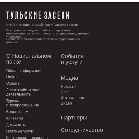
© ФГБУ «Национальный парк «Тульские засеки»
Все права защищены. Любое копирование
информации возможно только с разрешения дирекции
учреждения.
Политика в отношении обработки персональных
данных
О Национальном
События
парке
и услуги
Общая информация
Наука
Медиа
Охрана
Новости
Лесохозяйственная
Блог
деятельность
Фотогалерея
Туризм
Видео
и экопросвещение
Волонтёрам
Партнеры
Контакты
Документы
Сотрудничество
Платные услуги
Контрольно-надзорная