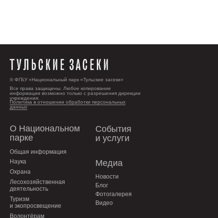
© ФГБУ «Национальный парк «Тульские засеки»
Все права защищены. Любое копирование
информации возможно только с разрешения дирекции
учреждения.
Политика в отношении обработки персональных
данных
О Национальном
События
парке
и услуги
Общая информация
Наука
Медиа
Охрана
Новости
Лесохозяйственная
Блог
деятельность
Фотогалерея
Туризм
Видео
и экопросвещение
Волонтёрам