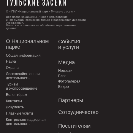
© ФГБУ «Национальный парк «Тульские засеки»
Все права защищены. Любое копирование
информации возможно только с разрешения дирекции
учреждения.
Политика в отношении обработки персональных
данных
О Национальном
События
парке
и услуги
Общая информация
Наука
Медиа
Охрана
Новости
Лесохозяйственная
Блог
деятельность
Фотогалерея
Туризм
Видео
и экопросвещение
Волонтёрам
Партнеры
Контакты
Документы
Сотрудничество
Платные услуги
Контрольно-надзорная
деятельность
Посетителям